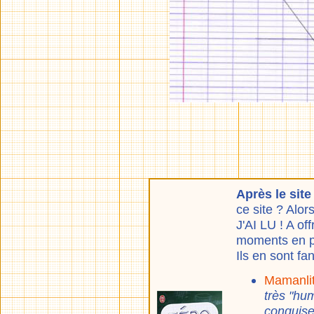
Après le sit
ce site ? Alor
J'AI LU ! A of
moments en p
Ils en sont fa
Mamanli
très "hu
conquise,