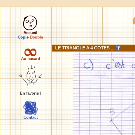
Accueil
Copie
Double
LE TRIANGLE A 4 COTES ...
Au hasard
En favoris !
Contact