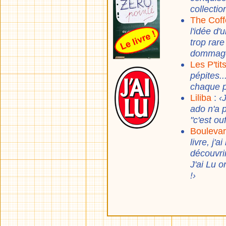
collectio
The Cof
l'idée d
trop rare
dommage
Les P'tit
pépites.
chaque p
Liliba
:
‹
ado n'a 
"c'est ouf
Boulevar
livre, j'
découvrir
J'ai Lu o
!›