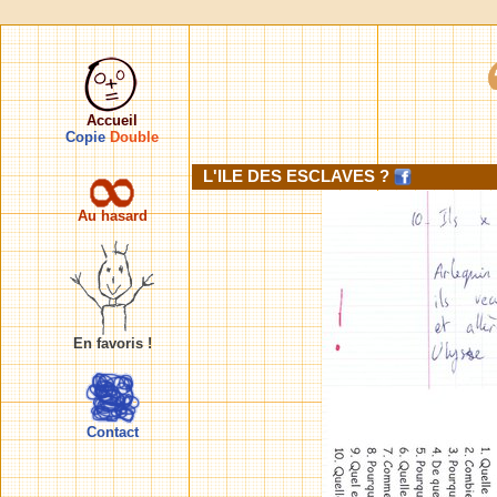
Accueil
Copie
Double
L'ILE DES ESCLAVES ?
Au hasard
En favoris !
Contact