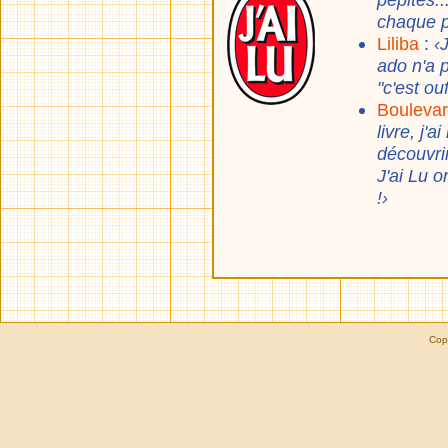
chaque p
Liliba
:
‹
ado n'a 
"c'est ouf
Boulevar
livre, j'
découvrir
J'ai Lu o
!›
Cop