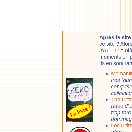
Après le sit
ce site ? Alor
J'AI LU ! A of
moments en p
Ils en sont fa
Mamanli
très "hu
conquise,
collectio
The Cof
l'idée d
trop rare
dommage
Les P'tit
pépites.