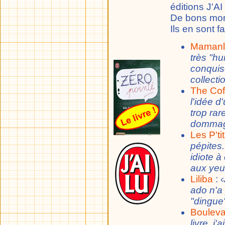
éditions J'AI
De bons mom
Ils en sont f
Mamanl
très "hu
conquise
collecti
The Cof
l'idée d
trop rar
dommag
Les P'ti
pépites
idiote à
aux yeu
Liliba
:
‹
ado n'a
"dingue",
Bouleva
livre, j'