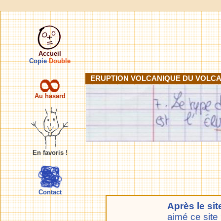
Accueil
Copie
Double
ERUPTION VOLCANIQUE DU VOLCAN
Au hasard
En favoris !
Contact
Après le si
aimé ce site